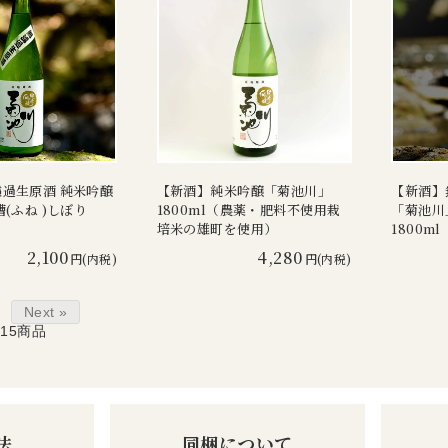
過生原酒 純米吟醸
【新酒】純米吟醸「菊池川」
【新酒】
(ふね )しぼり
1800ml（農薬・肥料不使用栽
「菊池川」
培米の雄町を使用）
1800ml
2,100
4,280
円(内税)
円(内税)
Next »
-15
商品
法
同梱について