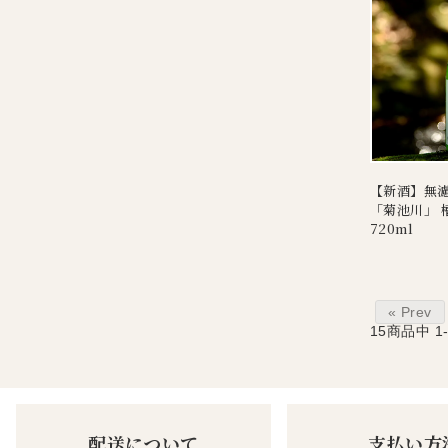
【新酒】無濾
「菊池川」 槽
720ml
« Prev
15
商品中
1
配送について
支払い方