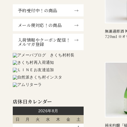
予約受付中！の商品
メール便対応！の商品
無濾過原酒 
720ml 
入荷情報やクーポン配信！
メルマガ登録
店休日カレンダー
2026年8月
日
月
火
水
木
金
土
純米吟醸「稲