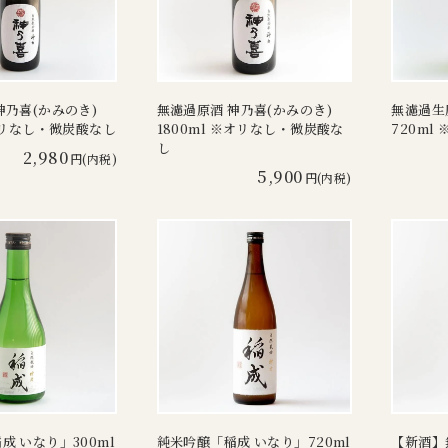
神乃喜(かみのき)
無濾過原酒 神乃喜(かみのき)
無濾過生
※オリなし・微炭酸なし
1800ml ※オリなし・微炭酸な
720m
し
2,980
円(内税)
5,900
円(内税)
成 いなり」300ml
純米吟醸「稲成 いなり」720ml
【新酒】