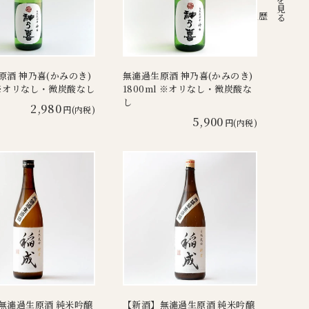
注文履歴
原酒 神乃喜(かみのき)
無濾過生原酒 神乃喜(かみのき)
l ※オリなし・微炭酸なし
1800ml ※オリなし・微炭酸な
し
2,980
円(内税)
5,900
円(内税)
無濾過生原酒 純米吟醸
【新酒】無濾過生原酒 純米吟醸