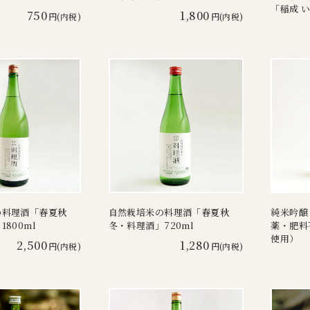
「稲成 い
750
1,800
円(内税)
円(内税)
の料理酒「春夏秋
自然栽培米の料理酒「春夏秋
純米吟醸
800ml
冬・料理酒」720ml
薬・肥料
使用）
2,500
1,280
円(内税)
円(内税)