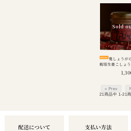
鬼しょうがら
栽培生姜こしょう) 
1,30
« Prev
21
商品中
1-21
配送について
支払い方法