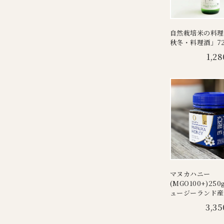
自然栽培米の料理
秋冬・料理酒」72
1,28
マヌカハニー
(MGO100+)25
ュージーランド産
3,35