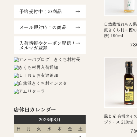
予約受付中！の商品
自然栽培れもん果
メール便対応！の商品
派きくち村×樫の
所) 180ml
入荷情報やクーポン配信！
78
メルマガ登録
店休日カレンダー
風と光 有機オイ
2026年8月
ジソース 210ml
日
月
火
水
木
金
土
76